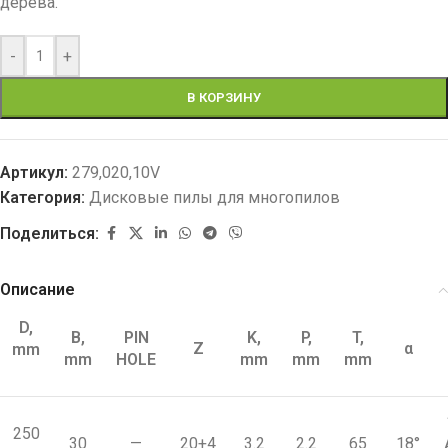
дерева.
-
+
В КОРЗИНУ
Артикул:
279,020,10V
Категория:
Дисковые пилы для многопилов
Поделиться:
Описание
D,
B,
PIN
K,
P,
T,
Z
α
mm
mm
HOLE
mm
mm
mm
250
30
—
20+4
3.2
2.2
65
18°