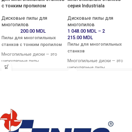
с тонким пропилом
серия Industriala
Дисковые пилы для
Дисковые пилы для
многопилов
многопилов
200.00
MDL
1 048.00
MDL
–
2
215.00
MDL
Пилы для многопильных
Пилы для многопильных
станков с тонким пропилом
станков
Многопильные диски — это
Многопильные диски — это
циркулярные пилы,
циркулярные пилы,
предназначенные для
предназначенные для
использования на
использования на
многопильных станках,
многопильных станках,
которые позволяют
которые позволяют
одновременно устанавливать
одновременно устанавливать
несколько пил на один вал,
несколько пил на один вал,
чтобы получить нужный
чтобы получить нужный
результат за один проход при
результат за один проход при
продольном распиле
продольном распиле
древесины.