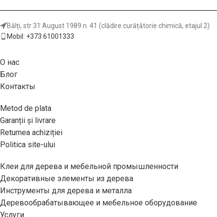
уточнить на сайте
производителя:
Bălți, str 31 August 1989 n. 41 (clădire curățătorie chimică, etajul 2)
https://www.cmtorangetools.com/eu-
Mobil: +373 61001333
en/industrial-saw-blades/multi-
rip-with-rakers-thin-kerf
О нас
Блог
Контакты
Metod de plata
Garanții și livrare
Returnea achiziției
Politica site-ului
Клеи для дерева и мебельной промышленности
Декоративные элементы из дерева
Инструменты для дерева и металла
Деревообрабатывающее и мебельное оборудование
Услуги