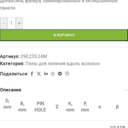
древесина, фанера, ламинированные и облицованные
панели.
-
+
В КОРЗИНУ
Артикул:
290.235.24M
Категория:
Пилы для пиления вдоль волокон
Поделиться:
Описание
D,
B,
PIN
K,
P,
Z
α
β
mm
mm
HOLE
mm
mm
10°ATB