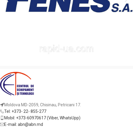
высокой
длительным сроком службы,
производительностью и
что делает их оптимальным
длительным сроком службы,
решением для
что делает их оптимальным
профессиональной
решением для
деревообработки и
профессиональной
мебельного производства.
деревообработки и
мебельного производства.
Назначение:
продольное
пиление с высоким качеством
кромки.
Подходящее оборудование:
аккумуляторные, ручные и
торцовочные пилы.
Обрабатываемые
Moldova MD-2059, Chisinau, Petricani 17.
материалы:
твёрдая и мягкая
Tel: +373- 22- 855-277
древесина, фанера,
Mobil: +373-60970617 (Viber, WhatsUpp)
ламинированные и
E-mail: abn@abn.md
облицованные панели.