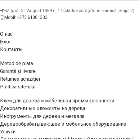
Сайт производителя:
Bălți, str 31 August 1989 n. 41 (clădire curățătorie chimică, etajul 2)
https://www.cmtorangetools.com/eu-
Mobil: +373 61001333
en/contractor-circular-saw-
blades/itk-plus-ripping-circular-
saw-blades-271
О нас
Блог
Контакты
Metod de plata
Garanții și livrare
Returnea achiziției
Politica site-ului
Клеи для дерева и мебельной промышленности
Декоративные элементы из дерева
Инструменты для дерева и металла
Деревообрабатывающее и мебельное оборудование
Услуги