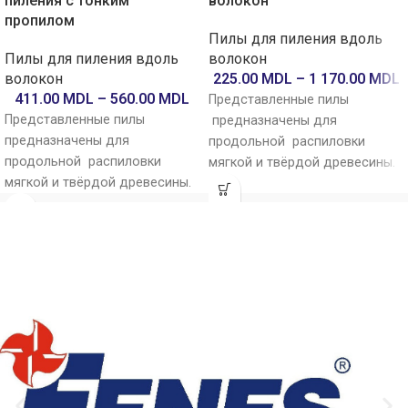
пиления с тонким
волокон
пропилом
Пилы для пиления вдоль
Пилы для пиления вдоль
волокон
волокон
225.00
MDL
–
1 170.00
MDL
411.00
MDL
–
560.00
MDL
Представленные пилы
Представленные пилы
предназначены для
предназначены для
продольной распиловки
продольной распиловки
мягкой и твёрдой древесины.
мягкой и твёрдой древесины.
Они применяются как на
Они применяются как на
стационарных форматно-
стационарных форматно-
раскроечных, циркулярных и
раскроечных, циркулярных и
продольных станках, так и на
продольных станках, так и на
портативных и торцовочных
портативных и торцовочных
машинах. Эти пилы
машинах. Эти пилы
обеспечивают чистый и
обеспечивают чистый и
точный рез вдоль волокон,
точный
тонкий
рез вдоль
отличаются устойчивостью к
волокон, отличаются
вибрациям, высокой
устойчивостью к вибрациям,
производительностью и