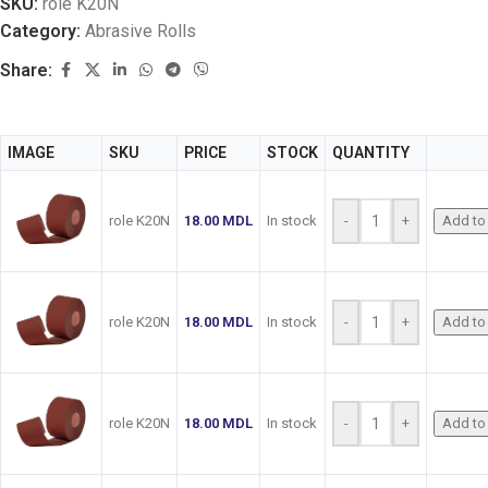
SKU:
role K20N
Category:
Abrasive Rolls
Share:
IMAGE
SKU
PRICE
STOCK
QUANTITY
role K20N
18.00
MDL
In stock
-
+
Add to 
role K20N
18.00
MDL
In stock
-
+
Add to 
role K20N
18.00
MDL
In stock
-
+
Add to 