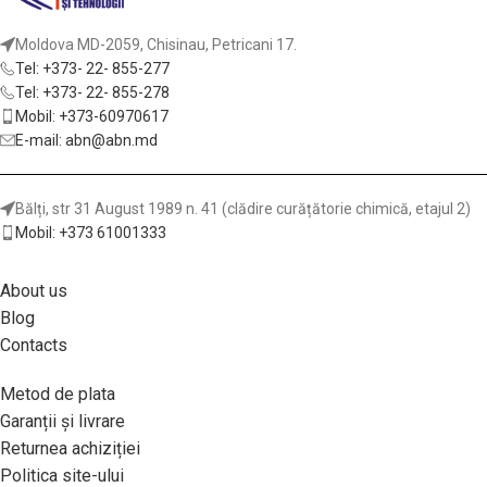
Moldova MD-2059, Chisinau, Petricani 17.
Tel: +373- 22- 855-277
Tel: +373- 22- 855-278
Mobil: +373-60970617
E-mail: abn@abn.md
Bălți, str 31 August 1989 n. 41 (clădire curățătorie chimică, etajul 2)
Mobil: +373 61001333
About us
Blog
Contacts
Metod de plata
Garanții și livrare
Returnea achiziției
Politica site-ului