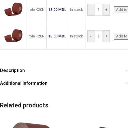
role K20N
18.00
MDL
In stock
-
+
Add to 
role K20N
18.00
MDL
In stock
-
+
Add to 
Description
Additional information
Related products