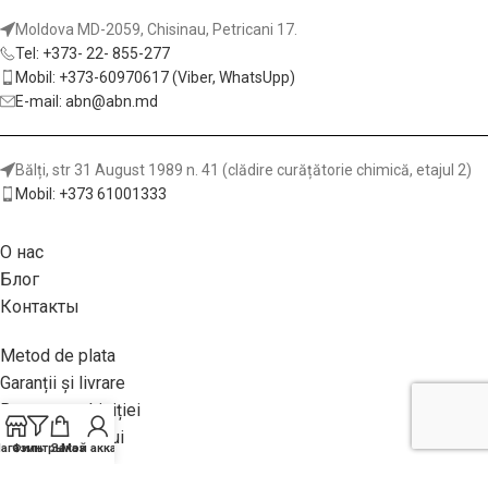
Moldova MD-2059, Chisinau, Petricani 17.
Tel: +373- 22- 855-277
Mobil: +373-60970617 (Viber, WhatsUpp)
E-mail: abn@abn.md
Bălți, str 31 August 1989 n. 41 (clădire curățătorie chimică, etajul 2)
Mobil: +373 61001333
О нас
Блог
Контакты
Metod de plata
Garanții și livrare
Returnea achiziției
Politica site-ului
агазин
Фильтры
Заказ
Мой аккаунт
Клеи для дерева и мебельной промышленности