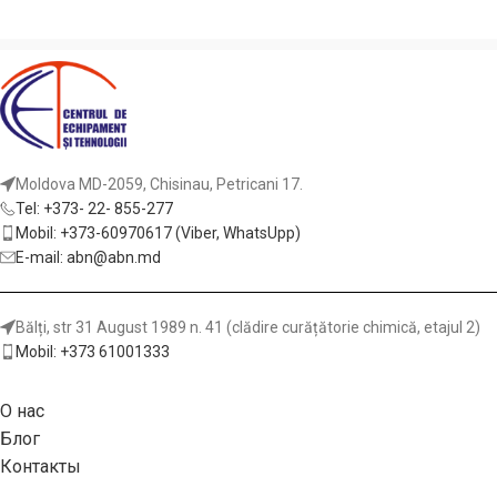
Moldova MD-2059, Chisinau, Petricani 17.
Tel: +373- 22- 855-277
Mobil: +373-60970617 (Viber, WhatsUpp)
E-mail: abn@abn.md
Bălți, str 31 August 1989 n. 41 (clădire curățătorie chimică, etajul 2)
Mobil: +373 61001333
О нас
Блог
Контакты