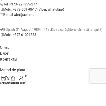
Tel: +373- 22- 855-277
Mobil: +373-60970617 (Viber, WhatsUpp)
E-mail: abn@abn.md
Bălți, str 31 August 1989 n. 41 (clădire curățătorie chimică, etajul 2)
Mobil: +373 61001333
О нас
Блог
Контакты
Metod de plata
Garanții și livrare
Returnea achiziției
агазин
Фильтры
Заказ
Мой аккаунт
Politica site-ului
Клеи для дерева и мебельной промышленности
Декоративные элементы из дерева