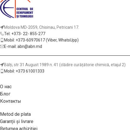
Moldova MD-2059, Chisinau, Petricani 17.
Tel: +373- 22- 855-277
Mobil: +373-60970617 (Viber, WhatsUpp)
E-mail: abn@abn.md
Bălți, str 31 August 1989 n. 41 (clădire curățătorie chimică, etajul 2)
Mobil: +373 61001333
О нас
Блог
Контакты
Metod de plata
Garanții și livrare
Returnea achiziției