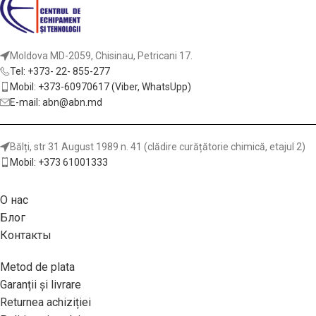
Moldova MD-2059, Chisinau, Petricani 17.
Tel: +373- 22- 855-277
Mobil: +373-60970617 (Viber, WhatsUpp)
E-mail: abn@abn.md
Bălți, str 31 August 1989 n. 41 (clădire curățătorie chimică, etajul 2)
Mobil: +373 61001333
О нас
Блог
Контакты
Metod de plata
Garanții și livrare
Returnea achiziției