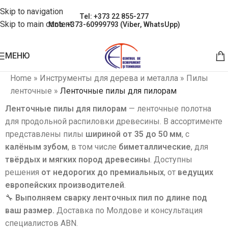
Skip to navigation
Tel: +373 22 855-277
Skip to main content
Mob: +373-60999793 (Viber, WhatsUpp)
МЕНЮ
Home
»
Инструменты для дерева и металла
»
Пилы
ленточные
»
Ленточные пилы для пилорам
Ленточные пилы для пилорам
— ленточные полотна
для продольной распиловки древесины. В ассортименте
представлены пилы
шириной от 35 до 50 мм
, с
калёным зубом
, в том числе
биметаллические
, для
твёрдых и мягких пород древесины
. Доступны
решения
от недорогих до премиальных
, от
ведущих
европейских производителей
.
🔧
Выполняем сварку ленточных пил по длине под
ваш размер.
Доставка по Молдове и консультация
специалистов ABN.