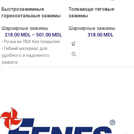
Быстрозажимные
Толкающе-тяговые
горизонтальные зажимы
зажимы
Шарнирные зажимы
Шарнирные зажимы
218.00
MDL
–
501.00
MDL
318.00
MDL
• Ручка из ПВХ без покрытия.
• Гибкий материал для
удобного и надежного
захвата.
• Корпус из листовой
углеродистой стали.
• Отделка лазерной резкой с
полировкой.
• Оси из цельной
нержавеющей стали.
• Смазанные оси.
• Черное оксидное покрытие.
• Контакт из натурального
каучука.