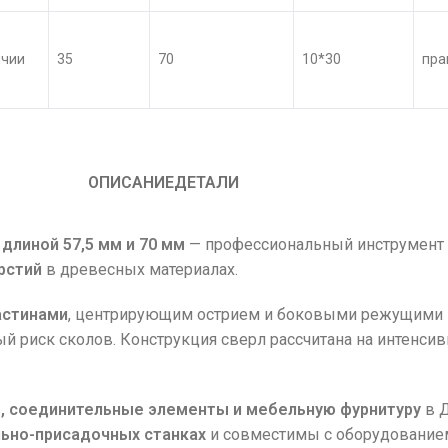
ичии
35
70
10*30
пра
ОПИСАНИЕ
ДЕТАЛИ
длиной 57,5 мм и 70 мм
— профессиональный инструмент 
рстий
в древесных материалах.
астинами
, центрирующим острием и боковыми режущими к
й риск сколов. Конструкция сверл рассчитана на интенси
, соединительные элементы и мебельную фурнитуру
в Д
ьно-присадочных станках
и совместимы с оборудование