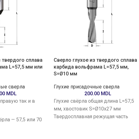
з твердого сплава
Сверло глухое из твердого сплава
ма L=57,5 мм или
карбида вольфрама L=57,5 мм,
S=Ø10 мм
ные сверла
Глухие присадочные сверла
.00
MDL
200.00
MDL
 правую так и в
Глухие свёрла общая длина L=57,5
мм, хвостовик S=Ø10x27 мм
Твердосплавная режущая часть
ёрла — 57,5 или 70
свёрла для сверления твёрдых
пород дерева, древесных плит,
0 × 30 мм