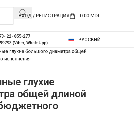
ВХОД / РЕГИСТРАЦИЯ
0.00
MDL
73- 22- 855-277
РУССКИЙ
99793 (Viber, WhatsUpp)
ные глухие большого диаметра общей
го исполнения
чные глухие
тра общей длиной
 бюджетного