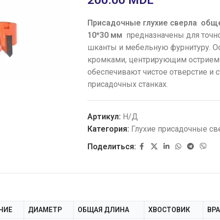
Присадочные глухие сверла общей
10*30 мм
предназначены для точно
шканты и мебельную фурнитуру. 
кромками, центрирующим острие
обеспечивают чистое отверстие и 
присадочных станках.
Артикул:
Н/Д
Категория:
Глухие присадочные св
Поделиться:
ЧИЕ
ДИАМЕТР
ОБЩАЯ ДЛИНА
ХВОСТОВИК
ВР