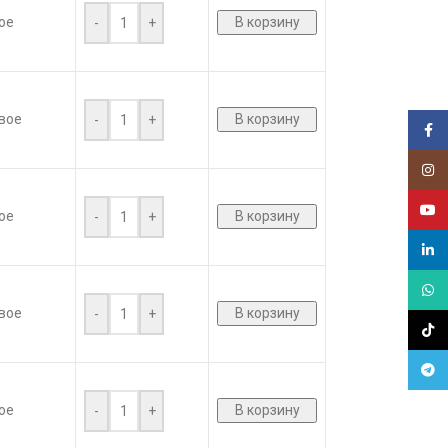
ое
В корзину
-
+
вое
В корзину
-
+
Face
Insta
YouT
ое
В корзину
-
+
linked
What
вое
В корзину
-
+
TikTo
Tele
ое
В корзину
-
+