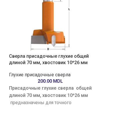
Сверла присадочные глухие общей
Сверла приса
длиной 70 мм, хвостовик 10*26 мм
длиной 57,5 м
Глухие присадочные сверла
Глухие присад
200.00
MDL
2
Присадочные глухие сверла общей
Присадочные 
длиной 70 мм, хвостовик 10*26 мм
длиной 57,5 м
предназначены для точного
предназначены
сверления несквозных отверстий
сверления нес
под шканты и мебельную фурнитуру.
под шканты и 
Оснащены твердосплавными
Оснащены тв