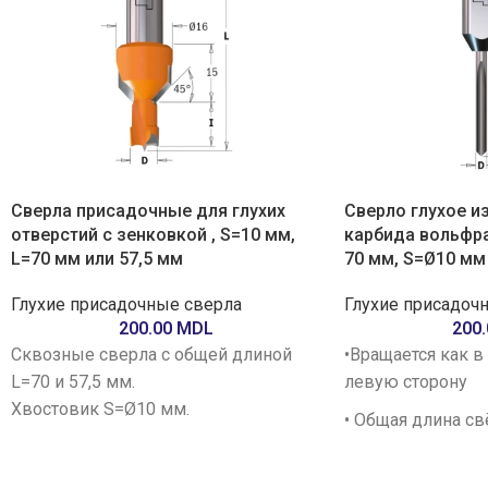
Сверла присадочные для глухих
Сверло глухое и
отверстий с зенковкой , S=10 мм,
карбида вольфра
L=70 мм или 57,5 мм
70 мм, S=Ø10 мм
Глухие присадочные сверла
Глухие присадоч
200.00
MDL
200
Сквозные сверла с общей длиной
•Вращается как в
L=70 и 57,5 мм.
левую сторону
Хвостовик S=Ø10 мм.
• Общая длина св
Твердосплавная режущая часть
мм
обеспечивает высокую стойкость и
• Хвостовик — Ø1