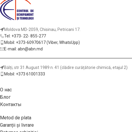
Moldova MD-2059, Chisinau, Petricani 17.
Tel: +373- 22- 855-277
Mobil: +373-60970617 (Viber, WhatsUpp)
E-mail: abn@abn.md
Bălți, str 31 August 1989 n. 41 (clădire curățătorie chimică, etajul 2)
Mobil: +373 61001333
О нас
Блог
Контакты
Metod de plata
Garanții și livrare