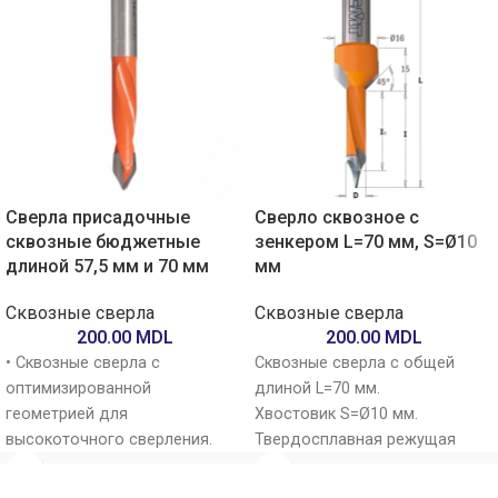
Сверла присадочные
Сверло сквозное с
сквозные бюджетные
зенкером L=70 мм, S=Ø10
длиной 57,5 мм и 70 мм
мм
Сквозные сверла
Сквозные сверла
200.00
MDL
200.00
MDL
• Сквозные сверла с
Сквозные сверла с общей
оптимизированной
длиной L=70 мм.
геометрией для
Хвостовик S=Ø10 мм.
высокоточного сверления.
Твердосплавная режущая
• Режущая часть из карбида
часть обеспечивает высокую
вольфрама (HM).
стойкость и длительный срок