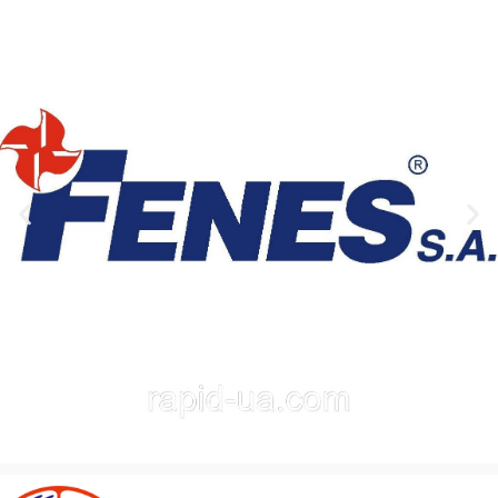
• Рекомендуются для
службы.
сверления массива
Предназначены для сверления
древесины, древесных
и зенковки твёрдых и мягких
материалов, MDF, ДСП, фанеры
пород древесины, древесных
и ламинированных панелей.
плит (ДСП, МДФ), композитных
• Подходят для
материалов и ламинатов.
использования на
Используются в присадочно-
многошпиндельных
сверлильных и
сверлильных станках и
многошпиндельных станках.
станках с ЧПУ.
Рекомендуемая толщина
• Обеспечивают чистые
обрабатываемых панелей —
кромки отверстий и быстрый
до 20–30 мм.
отвод стружки.
Две спиральные канавки
обеспечивают стабильную
работу и чистое отверстие
без сколов.