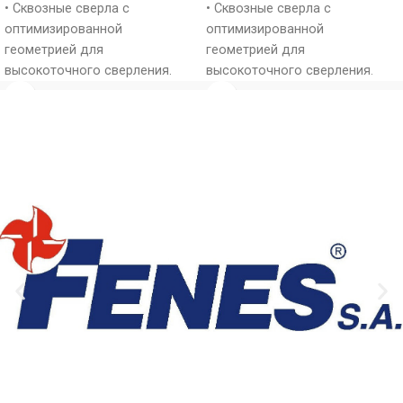
• Сквозные сверла с
• Сквозные сверла с
оптимизированной
оптимизированной
геометрией для
геометрией для
высокоточного сверления.
высокоточного сверления.
• Режущая часть из карбида
• Режущая часть из карбида
вольфрама (HM).
вольфрама (HM).
• Рекомендуются для
• Рекомендуются для
сверления массива
сверления массива
древесины, древесных
древесины, древесных
материалов, MDF, ДСП, фанеры
материалов, MDF, ДСП, фанеры
и ламинированных панелей.
и ламинированных панелей.
• Подходят для
• Подходят для
использования на
использования на
многошпиндельных
многошпиндельных
сверлильных станках и
сверлильных станках и
станках с ЧПУ.
станках с ЧПУ.
• Обеспечивают чистые
• Обеспечивают чистые
кромки отверстий и быстрый
кромки отверстий и быстрый
отвод стружки.
отвод стружки.