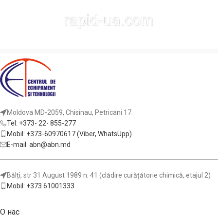
Moldova MD-2059, Chisinau, Petricani 17.
Tel: +373- 22- 855-277
Mobil: +373-60970617 (Viber, WhatsUpp)
E-mail: abn@abn.md
Bălți, str 31 August 1989 n. 41 (clădire curățătorie chimică, etajul 2)
Mobil: +373 61001333
О нас