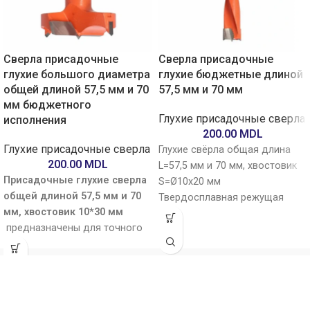
Сверла присадочные
Сверла присадочные
глухие большого диаметра
глухие бюджетные длиной
общей длиной 57,5 мм и 70
57,5 мм и 70 мм
мм бюджетного
Глухие присадочные сверла
исполнения
200.00
MDL
Глухие присадочные сверла
Глухие свёрла общая длина
200.00
MDL
L=57,5 мм и 70 мм, хвостовик
Присадочные глухие сверла
S=Ø10x20 мм
общей длиной 57,5 мм и 70
Твердосплавная режущая
мм, хвостовик 10*30 мм
часть
предназначены для точного
свёрла для сверления
сверления несквозных
твёрдых пород дерева,
отверстий под шканты и
древесных плит, композитов и
мебельную фурнитуру.
ламинатов в присадочно-
Оснащены твердосплавными
сверлильных станках
режущими кромками,
2 спиральные канавки для