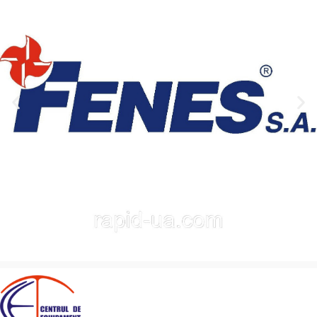
центрирующим острием и
отвода стружки
боковыми режущими
кромками обеспечивают
чистое отверстие и
стабильную работу на
сверлильно-присадочных
станках.