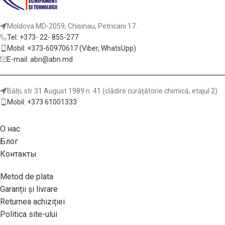
Moldova MD-2059, Chisinau, Petricani 17.
Tel: +373- 22- 855-277
Mobil: +373-60970617 (Viber, WhatsUpp)
E-mail: abn@abn.md
Bălți, str 31 August 1989 n. 41 (clădire curățătorie chimică, etajul 2)
Mobil: +373 61001333
О нас
Блог
Контакты
Metod de plata
Garanții și livrare
Returnea achiziției
Politica site-ului