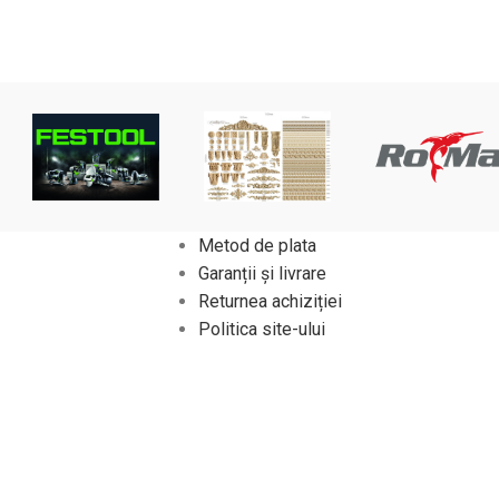
Metod de plata
Garanții și livrare
Returnea achiziției
Politica site-ului