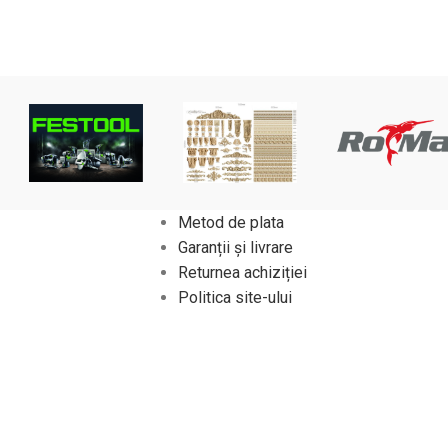
Metod de plata
Garanții și livrare
Returnea achiziției
Politica site-ului