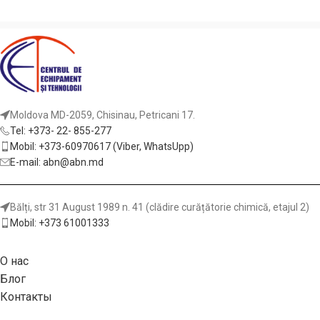
Moldova MD-2059, Chisinau, Petricani 17.
Tel: +373- 22- 855-277
Mobil: +373-60970617 (Viber, WhatsUpp)
E-mail: abn@abn.md
Bălți, str 31 August 1989 n. 41 (clădire curățătorie chimică, etajul 2)
Mobil: +373 61001333
О нас
Блог
Контакты