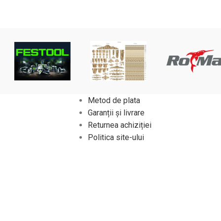
Metod de plata
Garanții și livrare
Returnea achiziției
Politica site-ului