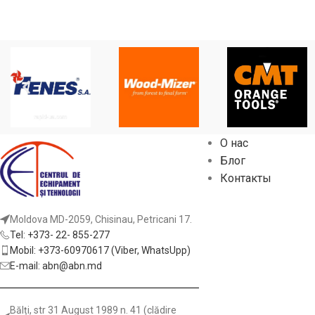
О нас
Блог
Контакты
Moldova MD-2059, Chisinau, Petricani 17.
Tel: +373- 22- 855-277
Mobil: +373-60970617 (Viber, WhatsUpp)
E-mail: abn@abn.md
Bălți, str 31 August 1989 n. 41 (clădire