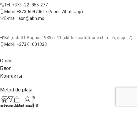
Tel: +373- 22- 855-277
Mobil: +373-60970617 (Viber, WhatsUpp)
E-mail: abn@abn.md
Bălți, str 31 August 1989 n. 41 (clădire curățătorie chimică, etajul 2)
Mobil: +373 61001333
О нас
Блог
Контакты
Metod de plata
Garanții și livrare
Returnea achiziției
агазин
Фильтры
Заказ
Мой аккаунт
Politica site-ului
Клеи для дерева и мебельной промышленности
Декоративные элементы из дерева