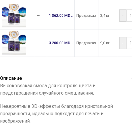
—
1 362.00
MDL
Предзаказ
3,4 кг
-
—
3 200.00
MDL
Предзаказ
9,0 кг
-
Описание
Высоковязкая смола для контроля цвета и
предотвращения случайного смешивания.
Невероятные 3D-эффекты благодаря кристальной
прозрачности, идеально подходят для печати и
изображений.