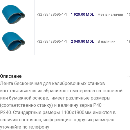
73278a4a8696-1-1
1 920.00
MDL
Нет в наличии
1
73278a4a8696-1-1
2 040.80
MDL
В наличии
1
Описание
Лента бесконечная для калибровочных станков
изготавливается из абразивного материала на тканевой
или бумажной основе, имеет различные размеры
(соответственно станку) и величину зерна Р40 –
Р240. Стандартные рамеры 1100х1900мм имеются в
наличии постоянно, информацию о других размерах
уточняйте по телефону