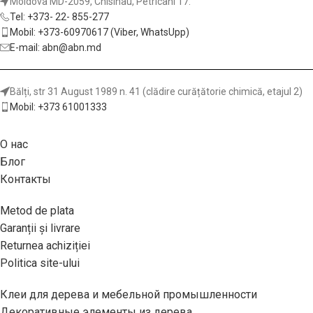
Moldova MD-2059, Chisinau, Petricani 17.
материалы:
твёрдая и мягкая
ручные, аккумуляторные и
Tel: +373- 22- 855-277
древесина, фанера,
торцовочные пилы, а также
Mobil: +373-60970617 (Viber, WhatsUpp)
ламинированные и
форматно-раскроечные
E-mail: abn@abn.md
облицованные панели.
станки.
Обрабатываемые
материалы:
твёрдые и мягкие
Bălți, str 31 August 1989 n. 41 (clădire curățătorie chimică, etajul 2)
породы древесины, фанера,
Mobil: +373 61001333
ламинированные,
шпонированные и
О нас
облицованные панели.
Блог
Контакты
Metod de plata
Garanții și livrare
Returnea achiziției
Politica site-ului
Клеи для дерева и мебельной промышленности
Декоративные элементы из дерева