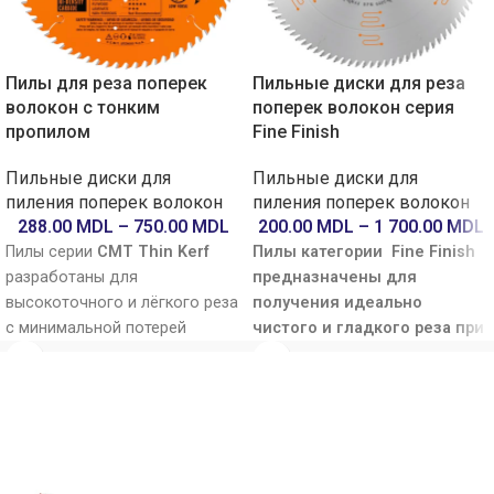
Пилы для реза поперек
Пильные диски для реза
волокон с тонким
поперек волокон серия
пропилом
Fine Finish
Пильные диски для
Пильные диски для
пиления поперек волокон
пиления поперек волокон
288.00
MDL
–
750.00
MDL
200.00
MDL
–
1 700.00
MDL
Пилы серии
CMT Thin Kerf
Пилы категории Fine Finish
разработаны для
предназначены
для
высокоточного и лёгкого реза
получения идеально
с минимальной потерей
чистого и гладкого реза при
материала. Благодаря
работе с древесиной и
уменьшенной толщине
плитными материалами
.
корпуса, диски требуют
Благодаря специальной
меньшего усилия при пилении,
геометрии зубьев с
снижая нагрузку на двигатель
чередующимся скосом (ATB)
и обеспечивая более
и положительным углом