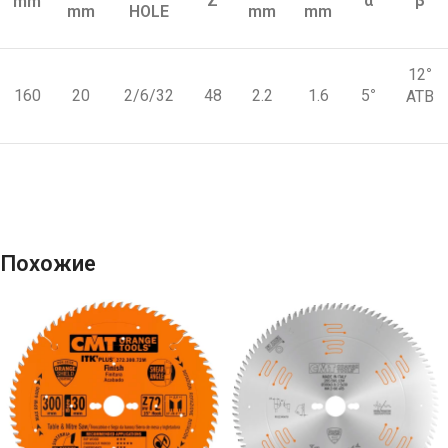
Z
α
β
mm
mm
HOLE
mm
mm
12
°
160
20
2/6/32
48
2.2
1.6
5
°
ATB
Похожие