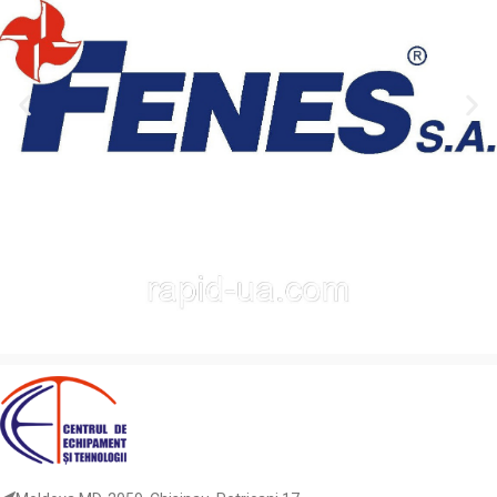
эффективную работу
врезания, пильные диски
аккумуляторных и ручных пил.
обеспечивают точный и
Зубья с чередующимся
аккуратный пропил без сколов
скосом (ATB) и оптимальным
и вырывов. Увеличенное
положительным углом
количество зубьев снижает
врезания гарантируют чистый,
вибрации и нагрузку на
аккуратный пропил без
инструмент, обеспечивая
сколов. Специальная
стабильность и плавность
конструкция корпуса
реза даже при высокой
уменьшает вибрации и
скорости работы.
повышает стабильность при
Оптимальный баланс корпуса
высоких оборотах.
и точная заточка гарантируют
долговечность и
Назначение:
продольное и
превосходное качество
поперечное пиление с
обработки поверхности.
высоким качеством кромки.
Подходящее оборудование:
Назначение:
чистовое
аккумуляторные, ручные и
поперечное и
торцовочные пилы.
комбинированное пиление.
Обрабатываемые
Подходящее оборудование: