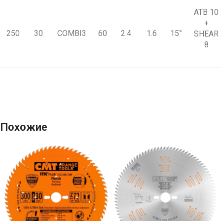
ATB 10
+
250
30
COMBI3
60
2.4
1.6
15
°
SHEAR
8
Похожие