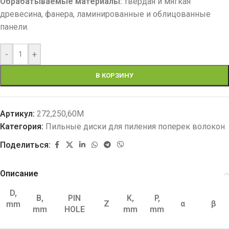
Обрабатываемые материалы:
твёрдая и мягкая
древесина, фанера, ламинированные и облицованные
панели.
-
+
В КОРЗИНУ
Артикул:
272,250,60M
Категория:
Пильные диски для пиления поперек волокон
Поделиться:
Описание
D,
B,
PIN
K,
P,
Z
α
β
mm
mm
HOLE
mm
mm