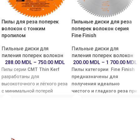
Пилы для реза поперек
Пильные диски для реза
волокон с тонким
поперек волокон серия
пропилом
Fine Finish
Пильные диски для
Пильные диски для
пиления поперек волокон
пиления поперек волокон
288.00
MDL
–
750.00
MDL
200.00
MDL
–
1 700.00
MDL
Пилы серии
CMT Thin Kerf
Пилы категории Fine Finish
разработаны для
предназначены
для
высокоточного и лёгкого реза
получения идеально
с минимальной потерей
чистого и гладкого реза при
материала. Благодаря
работе с древесиной и
уменьшенной толщине
плитными материалами
.
корпуса, диски требуют
Благодаря специальной
меньшего усилия при пилении,
геометрии зубьев с
снижая нагрузку на двигатель
чередующимся скосом (ATB)
и обеспечивая более
и положительным углом