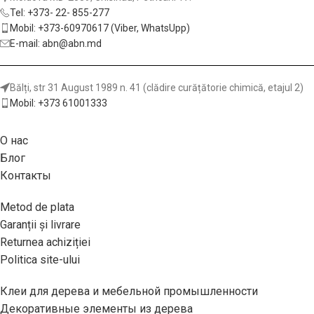
материалы:
твёрдая и мягкая
ручные, аккумуляторные и
Tel: +373- 22- 855-277
древесина, фанера,
торцовочные пилы, а также
Mobil: +373-60970617 (Viber, WhatsUpp)
ламинированные и
форматно-раскроечные
E-mail: abn@abn.md
облицованные панели.
станки.
Обрабатываемые
материалы:
твёрдые и мягкие
Bălți, str 31 August 1989 n. 41 (clădire curățătorie chimică, etajul 2)
породы древесины, фанера,
Mobil: +373 61001333
ламинированные,
шпонированные и
О нас
облицованные панели.
Блог
Контакты
Metod de plata
Garanții și livrare
Returnea achiziției
Politica site-ului
Клеи для дерева и мебельной промышленности
Декоративные элементы из дерева