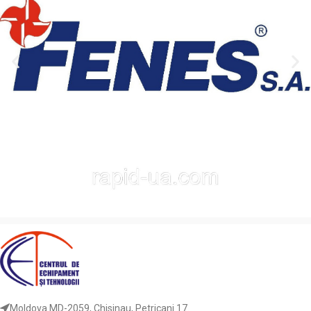
эффективную работу
врезания, пильные диски
аккумуляторных и ручных пил.
обеспечивают точный и
Зубья с чередующимся
аккуратный пропил без сколов
скосом (ATB) и оптимальным
и вырывов. Увеличенное
положительным углом
количество зубьев снижает
врезания гарантируют чистый,
вибрации и нагрузку на
аккуратный пропил без
инструмент, обеспечивая
сколов. Специальная
стабильность и плавность
конструкция корпуса
реза даже при высокой
уменьшает вибрации и
скорости работы.
повышает стабильность при
Оптимальный баланс корпуса
высоких оборотах.
и точная заточка гарантируют
долговечность и
Назначение:
продольное и
превосходное качество
поперечное пиление с
обработки поверхности.
высоким качеством кромки.
Подходящее оборудование:
Назначение:
чистовое
аккумуляторные, ручные и
поперечное и
торцовочные пилы.
комбинированное пиление.
Обрабатываемые
Подходящее оборудование:
Moldova MD-2059, Chisinau, Petricani 17.