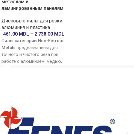
металлам и
ламинированным панелям
Дисковые пилы для резки
алюминия и пластика
461.00
MDL
–
2 738.00
MDL
Пилы категории Non-Ferrous
Metals
предназначены для
точного и чистого реза при
работе с алюминием, медью,
латунью и другими цветными
металлами. Специальная
геометрия зубьев с
чередующимся скосом (ATB)
и отрицательным углом
врезания предотвращает
заедание и образование
заусенцев, обеспечивая
безопасный и плавный рез.
Твёрдосплавные напайки