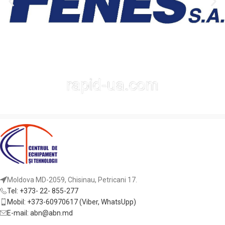
высокой твёрдости и
усиленное тело диска
гарантируют долговечность и
стабильность работы даже
при интенсивных нагрузках.
Назначение:
точное
продольное и поперечное
пиление цветных металлов и
пластиков.
Подходящее оборудование:
торцовочные, маятниковые и
настольные пилы, а также
форматно-раскроечные
станки.
Обрабатываемые
материалы:
алюминий, медь,
Moldova MD-2059, Chisinau, Petricani 17.
латунь, ПВХ и композитные
Tel: +373- 22- 855-277
профили.
Mobil: +373-60970617 (Viber, WhatsUpp)
E-mail: abn@abn.md
Сайт производителя: