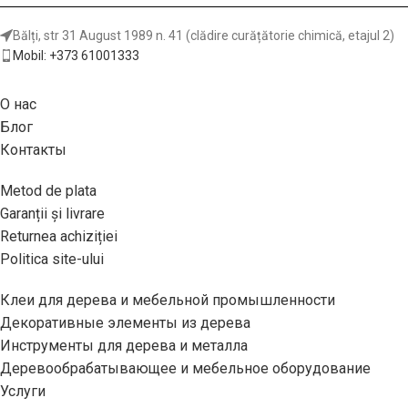
https://www.cmtorangetools.com/eu-
en/industrial-saw-blades/non-
Bălți, str 31 August 1989 n. 41 (clădire curățătorie chimică, etajul 2)
ferrous-metal-and-laminated-
Mobil: +373 61001333
panel-circular-saw-blades
О нас
Блог
Контакты
Metod de plata
Garanții și livrare
Returnea achiziției
Politica site-ului
Клеи для дерева и мебельной промышленности
Декоративные элементы из дерева
Инструменты для дерева и металла
Деревообрабатывающее и мебельное оборудование
Услуги