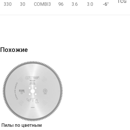
TCG
330
30
COMBI3
96
3.6
3.0
-6°
Похожие
Пилы по цветным