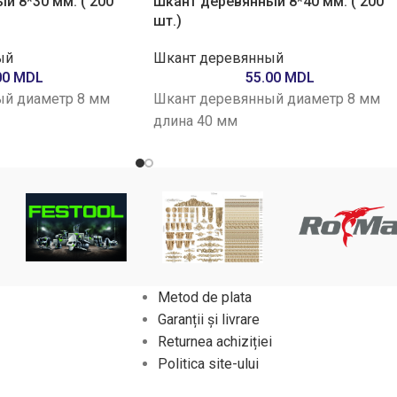
й 8*30 мм. ( 200
Шкант деревянный 8*40 мм. ( 200
шт.)
ый
Шкант деревянный
00
MDL
55.00
MDL
й диаметр 8 мм
Шкант деревянный диаметр 8 мм
длина 40 мм
Metod de plata
Garanții și livrare
Returnea achiziției
Politica site-ului