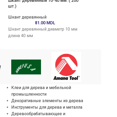
Шкант деревянный 10*40 мм. ( 200
Шкант деревян
шт.)
шт.)
Шкант деревянный
Шкант деревя
81.00
MDL
Шкант деревянный диаметр 10 мм
Шкант деревя
длина 40 мм
длина 50 мм
Клеи для дерева и мебельной
промышленности
Декоративные элементы из дерева
Инструменты для дерева и металла
Деревообрабатывающее и