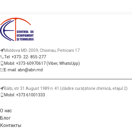
Moldova MD-2059, Chisinau, Petricani 17.
Tel: +373- 22- 855-277
Mobil: +373-60970617 (Viber, WhatsUpp)
E-mail: abn@abn.md
Bălți, str 31 August 1989 n. 41 (clădire curățătorie chimică, etajul 2)
Mobil: +373 61001333
О нас
Блог
Контакты