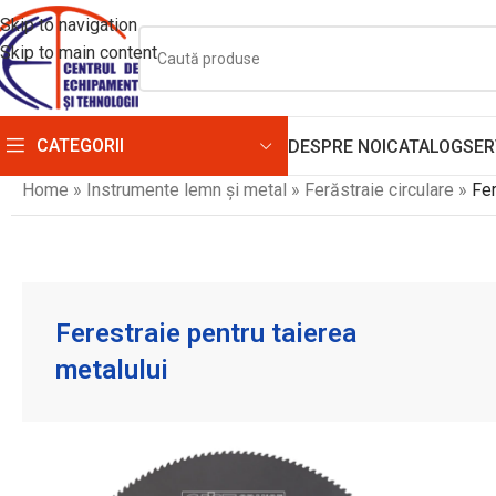
Skip to navigation
Skip to main content
CATEGORII
DESPRE NOI
CATALOG
SER
Home
»
Instrumente lemn și metal
»
Ferăstraie circulare
»
Fer
Ferestraie pentru taierea
metalului