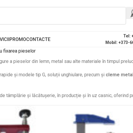
Tel:
VICII
PROMO
CONTACTE
Mobil: +373-6
 fixarea pieselor
gure a pieselor din lemn, metal sau alte materiale în timpul prelucr
rapide și modele tip G, soluții unghiulare, precum și
cleme metal
e tâmplărie și lăcătușerie, în producție și în uz casnic, oferind pr