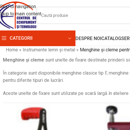
Skip to navigation
Skip to main content
CATEGORII
DESPRE NOI
CATALOG
SER
Home
»
Instrumente lemn și metal
»
Menghine și cleme pentru
Menghine și cleme
sunt unelte de fixare destinate prinderii si
În categorie sunt disponibile menghine clasice tip F, menghine 
pentru diferite tipuri de lucrări.
Aceste unelte de fixare sunt utilizate pe scară largă în ateliere d