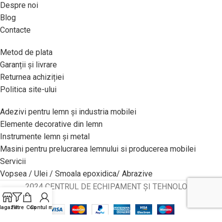
Despre noi
Blog
Contacte
Metod de plata
Garanții și livrare
Returnea achiziției
Politica site-ului
Adezivi pentru lemn și industria mobilei
Elemente decorative din lemn
Instrumente lemn și metal
Masini pentru prelucrarea lemnului si producerea mobilei
Servicii
Vopsea / Ulei / Smoala epoxidica/ Abrazive
2024 CENTRUL DE ECHIPAMENT ȘI TEHNOLOGII
agazin
Filtre
Coș
Contul meu