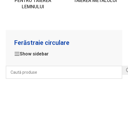
PENTRU TĂIEREA
TAIEREA METALULUI
LEMNULUI
Ferăstraie circulare
Show sidebar