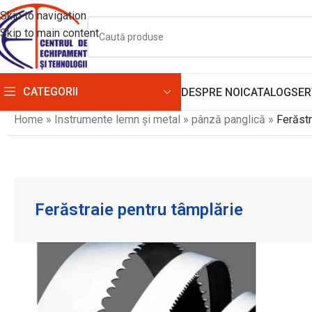
Skip to navigation
Skip to main content
CATEGORII
DESPRE NOI
CATALOG
SER
Home
»
Instrumente lemn și metal
»
pânză panglică
»
Ferăstr
Ferăstraie pentru tâmplărie