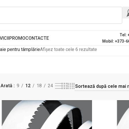
Tel:
VICII
PROMO
CONTACTE
Mobil: +373-6
aie pentru tâmplărie
Afișez toate cele 6 rezultate
Arată
9
12
18
24