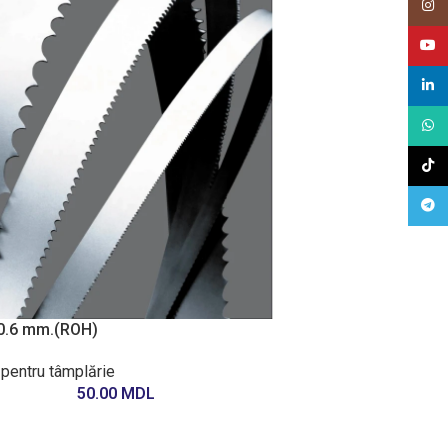
Insta
Youtu
Linke
What
TikTo
Tele
0.6 mm.(ROH)
 pentru tâmplărie
50.00
MDL