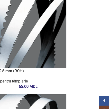
0.8 mm.(ROH)
 pentru tâmplărie
65.00
MDL
Face