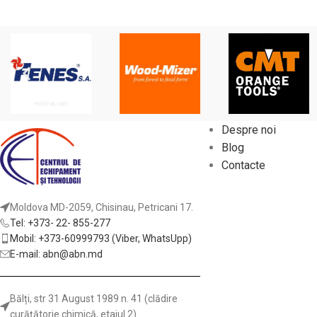
Despre noi
Blog
Contacte
Moldova MD-2059, Chisinau, Petricani 17.
Tel: +373- 22- 855-277
Mobil: +373-60999793 (Viber, WhatsUpp)
E-mail: abn@abn.md
Bălți, str 31 August 1989 n. 41 (clădire
curățătorie chimică, etajul 2)