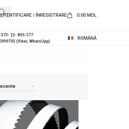
AUTENTIFICARE / ÎNREGISTRARE
0.00
MDL
 +373- 22- 855-277
ROMÂNĂ
0999793 (Viber, WhatsUpp)