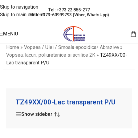
Skip to navigation
Tel: +373 22 855-277
Skip to main content
Mob: +373-60999793 (Viber, WhatsUpp)
MENIU
Home
»
Vopsea / Ulei / Smoala epoxidica/ Abrazive
»
Vopsea, lacuri, poliuretanice si acrilice 2K
»
TZ49XX/00-
Lac transparent P/U
TZ49XX/00-Lac transparent P/U
Show sidebar