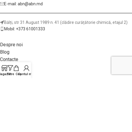
E-mail: abn@abn.md
Bălți, str 31 August 1989 n. 41 (clădire curățătorie chimică, etajul 2)
Mobil: +373 61001333
Despre noi
Blog
Contacte
Metod de plata
agazin
Filtre
Coș
Contul meu
Garanții și livrare
Returnea achiziției
Politica site-ului
Adezivi pentru lemn și industria mobilei.
Elemente decorative din lemn
Instrumente lemn și metal
Masini pentru prelucrarea lemnului si producerea mobilei