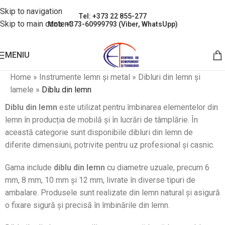
Skip to navigation
Tel: +373 22 855-277
Skip to main content
Mob: +373-60999793 (Viber, WhatsUpp)
MENIU
Home
»
Instrumente lemn și metal
»
Dibluri din lemn și
lamele
»
Diblu din lemn
Diblu din lemn
este utilizat pentru îmbinarea elementelor din
lemn în producția de mobilă și în lucrări de tâmplărie. În
această categorie sunt disponibile dibluri din lemn de
diferite dimensiuni, potrivite pentru uz profesional și casnic.
Gama include
diblu din lemn
cu diametre uzuale, precum 6
mm, 8 mm, 10 mm și 12 mm, livrate în diverse tipuri de
ambalare. Produsele sunt realizate din lemn natural și asigură
o fixare sigură și precisă în îmbinările din lemn.