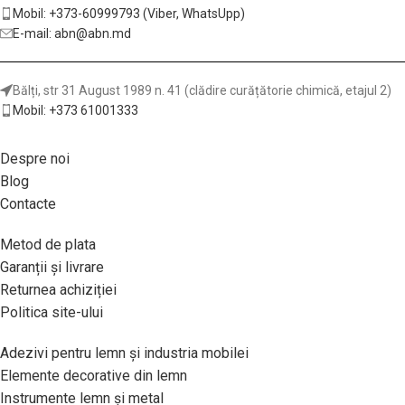
Mobil: +373-60999793 (Viber, WhatsUpp)
E-mail: abn@abn.md
Bălți, str 31 August 1989 n. 41 (clădire curățătorie chimică, etajul 2)
Mobil: +373 61001333
Despre noi
Blog
Contacte
Metod de plata
Garanții și livrare
Returnea achiziției
Politica site-ului
Adezivi pentru lemn și industria mobilei
Elemente decorative din lemn
Instrumente lemn și metal