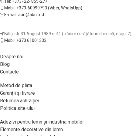
Tel: +373- 22- 855-277
Mobil: +373-60999793 (Viber, WhatsUpp)
E-mail: abn@abn.md
Bălți, str 31 August 1989 n. 41 (clădire curățătorie chimică, etajul 2)
Mobil: +373 61001333
Despre noi
Blog
Contacte
Metod de plata
Garanții și livrare
Returnea achiziției
Politica site-ului
Adezivi pentru lemn și industria mobilei
Elemente decorative din lemn