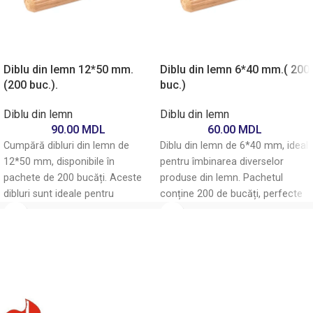
Diblu din lemn 12*50 mm.
Diblu din lemn 6*40 mm.( 200
(200 buc.).
buc.)
Diblu din lemn
Diblu din lemn
90.00
MDL
60.00
MDL
Cumpără dibluri din lemn de
Diblu din lemn de 6*40 mm, ideal
12*50 mm, disponibile în
pentru îmbinarea diverselor
pachete de 200 bucăți. Aceste
produse din lemn. Pachetul
dibluri sunt ideale pentru
conține 200 de bucăți, perfecte
proiecte de construcție și
pentru proiecte de tâmplărie și
bricolaj, oferind o fixare sigură și
bricolaj. Asigură o fixare solidă și
durabilă. Fabricate din lemn de
durabilă. Ideal pentru
calitate superioară, sunt
profesioniști și amatori
prietenoase cu mediul și ușor de
deopotrivă. Achiziționează
utilizat. Adaugă acum în coșul
acum pentru a-ți îmbunătăți
tău pentru a-ți îmbunătăți
lucrările de construcție!