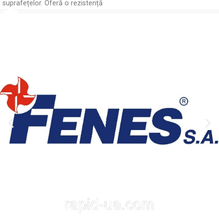
suprafețelor. Oferă o rezistență
excelentă la zgârieturi și
umiditate, fiind perfect pentru
utilizări în interior și exterior. Cu
un aspect lucios, acest produs
asigură o acoperire uniformă și
durabilă, accentuând
frumusețea materialelor. Alegeți
TZ4905 pentru rezultate
profesionale și durabile!