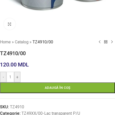
Faceți click pentru a mări
Home
»
Catalog
»
TZ4910/00
TZ4910/00
120.00
MDL
-
+
ADAUGĂ ÎN COȘ
SKU:
TZ4910
Categorie:
TZ49XX/00-Lac transparent P/U