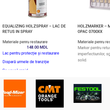
EQUALIZING HOLZSPRAY – LAC DE
HOLZMARKER – 
RETUS IN SPRAY
OPAC 0700XX
Materiale penru restaurare
Materiale penru re
148.00
MDL
Marker pentru retu
Lac pentru protecție și restaurare
imperfectiunilor, sga
solid.
Dispară urmele de tranziție
Se usucă rapid
Ușurință în utilizare (cutie sub presiune)