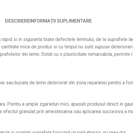
DESCRIERE
INFORMAȚII SUPLIMENTARE
apid si in siguranta toate defectele lemnului, de la suprafete la
o cantitate mica de produs si cu timpul nu sunt supuse deteriorari
rafetelor din lemn. Dotat cu o plasticitate remarcabila, permite re
hie sau bucata de lemn deteriorat din zona reparatiei pentru a for
. Pentru a umple zgarieturi mici, apasati produsul direct in gaura 
e efectul granulat prin amestecarea sau aplicarea succesiva a ma
ula si curatati suprafata folosind un pad abraziv, nu prea dur.