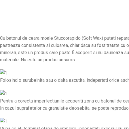
Cu batonul de ceara moale Stuccorapido (Soft Wax) puteti repara r
pastreaza consistenta si culoarea, chiar daca au fost tratate cu 
minerali, este un produs care poate fi acoperit si nu dauneaza sup
materiale. Nu este un produs unsuros.
Folosind o surubelnita sau o dalta ascutita, indepartati orice asc
Pentru a corecta imperfectiunile acoperiti zona cu batonul de ceara
In cazul suprafetelor cu granulatie deosebita, se poate reproduc
Dupa ce ati terminat etapa de umplere, indepartati excesul cu spat