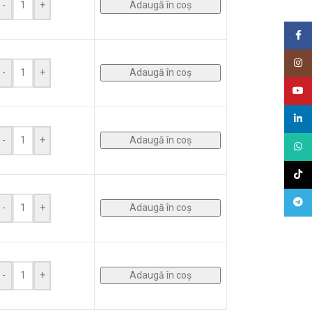
Adaugă în coș
-
+
Face
Insta
Adaugă în coș
-
+
Youtu
Linke
Adaugă în coș
-
+
What
TikTo
Tele
Adaugă în coș
-
+
Adaugă în coș
-
+