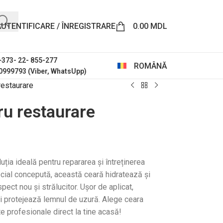
AUTENTIFICARE / ÎNREGISTRARE
0.00
MDL
 +373- 22- 855-277
ROMÂNĂ
0999793 (Viber, WhatsUpp)
restaurare
ru restaurare
ția ideală pentru repararea și întreținerea
ecial concepută, această ceară hidratează și
pect nou și strălucitor. Ușor de aplicat,
și protejează lemnul de uzură. Alege ceara
e profesionale direct la tine acasă!