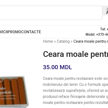
Tel:
VICII
PROMO
CONTACTE
Mobil: +373-6
Home
»
Catalog
»
Ceara moale pentru 
Ceara moale pent
35.00
MDL
Ceara moale pentru restaurare este solu
mobilierului din lemn. Cu o formulă sp
revitalizează suprafețele, oferind un as
produsul reface finisajele deteriorate 
moale pentru restaurare pentru rezultat