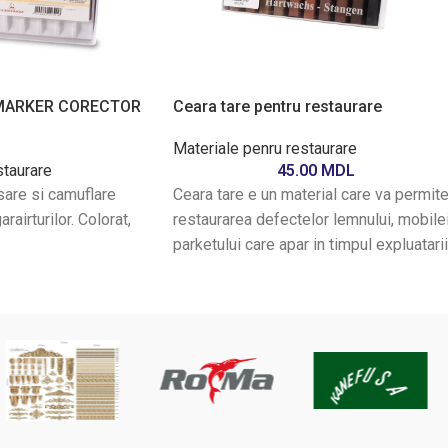
MARKER CORECTOR
Ceara tare pentru restaurare
Materiale penru restaurare
staurare
45.00
MDL
sare si camuflare
Ceara tare e un material care va permit
rairturilor. Colorat,
restaurarea defectelor lemnului, mobilei
parketului care apar in timpul expluatarii
sau montarii