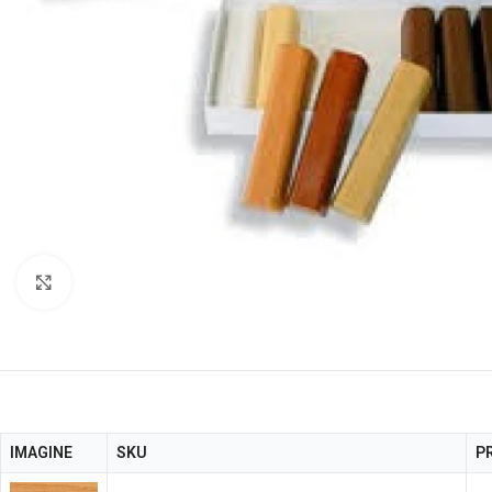
Faceți click pentru a mări
IMAGINE
SKU
P