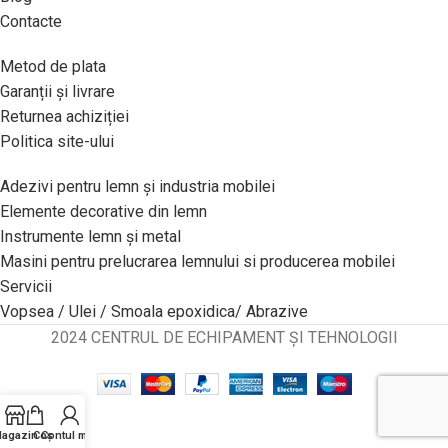
Contacte
Metod de plata
Garanții și livrare
Returnea achiziției
Politica site-ului
Adezivi pentru lemn și industria mobilei
Elemente decorative din lemn
Instrumente lemn și metal
Masini pentru prelucrarea lemnului si producerea mobilei
Servicii
Vopsea / Ulei / Smoala epoxidica/ Abrazive
2024 CENTRUL DE ECHIPAMENT ȘI TEHNOLOGII
agazin
Coș
Contul meu