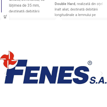
Double Hard
, realizată din oțel
lățimea de 35 mm,
înalt aliat, destinată debitării
destinată debitării
longitudinale a lemnului pe
longitudinale a lemnului
gatere cu bandă, cu rezistență
pe gatere.
sporită la uzură și tăiere stabilă.
Producător:
Fenes.
Țara
Producător:
Wood-Mizer.
Țara
de origine:
Polonia.
de origine:
Polonia.