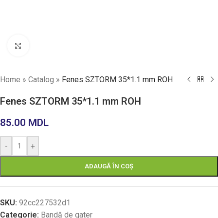
Faceți click pentru a mări
Home
»
Catalog
»
Fenes SZTORM 35*1.1 mm ROH
Fenes SZTORM 35*1.1 mm ROH
85.00
MDL
-
+
ADAUGĂ ÎN COȘ
SKU:
92cc227532d1
Categorie:
Bandă de gater