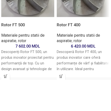
Rotor FT 500
Rotor FT 400
Materiale pentru statii de
Materiale pentru statii de
aspiratie
,
rotor
aspiratie
,
rotor
7 602.00
MDL
6 420.00
MDL
Descoperiți Rotor FT 500, un
Descoperă Rotor FT 400, un
produs inovator proiectat pentru
produs inovator care oferă
performanță de top. Cu un
performanțe de vârf și fiabilitate
design avansat și tehnologie de
în utilizare. Ideal pentru
ultimă generație, Rotor FT 500
pasionații de activități în aer liber,
oferă eficiență sporită și
Rotor FT 400 îmbină tehnologia
fiabilitate în utilizare. Ideal pentru
avansată cu un design
pasionații de fitness și sportivi,
ergonomic pentru a asigura o
acest dispozitiv asigură o
experiență optimă.
experiență optimă, fiind ușor de
Îmbunătățește-ți eficiența și
utilizat. Alegeți Rotor FT 500
precizia cu acest dispozitiv de