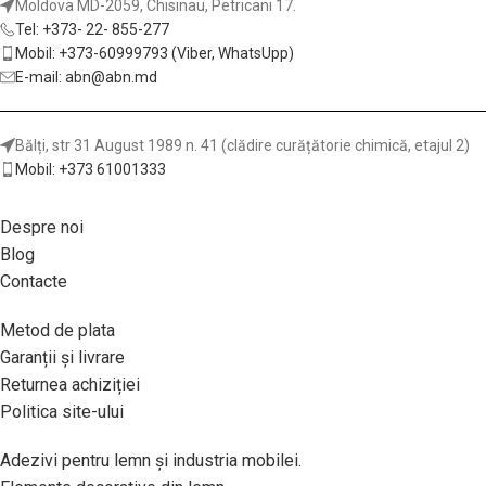
Moldova MD-2059, Chisinau, Petricani 17.
Tel: +373- 22- 855-277
Mobil: +373-60999793 (Viber, WhatsUpp)
E-mail: abn@abn.md
Bălți, str 31 August 1989 n. 41 (clădire curățătorie chimică, etajul 2)
Mobil: +373 61001333
Despre noi
Blog
Contacte
Metod de plata
Garanții și livrare
Returnea achiziției
Politica site-ului
Adezivi pentru lemn și industria mobilei.