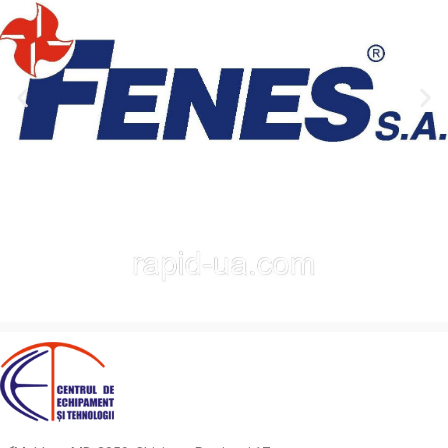
pentru a vă îmbunătăți
încredere, perfect pentru toate
antrenamentele și a atinge
nevoile tale!
rezultate de excelență!