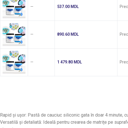
—
537.00
MDL
Pre
—
890.60
MDL
Pre
—
1 479.80
MDL
Pre
Rapid și ușor: Pastă de cauciuc siliconic gata în doar 4 minute, 
Versatilă și detaliată: Ideală pentru crearea de matrițe pe supraf