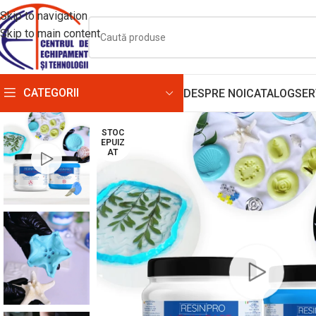
Skip to navigation
Skip to main content
CATEGORII
DESPRE NOI
CATALOG
SER
STOC
EPUIZ
AT