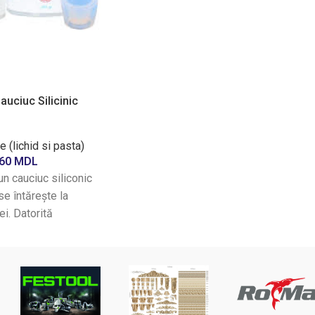
uciuc Silicinic
e (lichid si pasta)
.60
MDL
 cauciuc siliconic
e întărește la
i. Datorită
lente de curgere, este