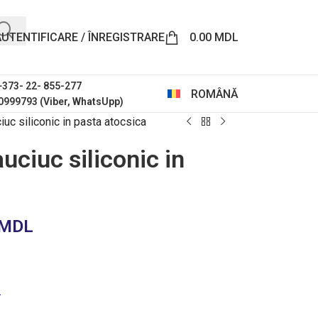
AUTENTIFICARE / ÎNREGISTRARE
0.00
MDL
 +373- 22- 855-277
ROMÂNĂ
0999793 (Viber, WhatsUpp)
c siliconic in pasta atocsica
ciuc siliconic in
MDL
.