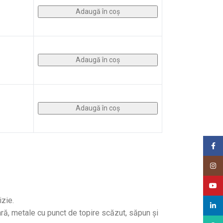
Adaugă în coș
Adaugă în coș
Adaugă în coș
Face
Insta
Youtu
izie.
Linke
eară, metale cu punct de topire scăzut, săpun și