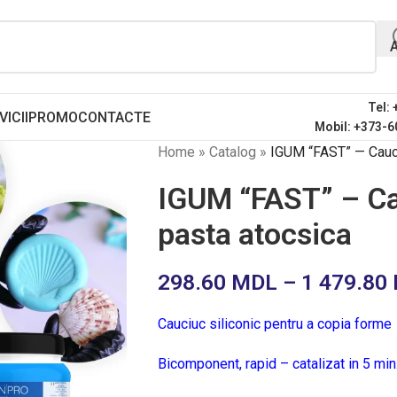
Tel:
VICII
PROMO
CONTACTE
Mobil: +373-6
Home
»
Catalog
»
IGUM “FAST” — Cauciu
IGUM “FAST” – Cau
pasta atocsica
298.60
MDL
–
1 479.80
Cauciuc siliconic pentru a copia forme
Bicomponent, rapid – catalizat in 5 min