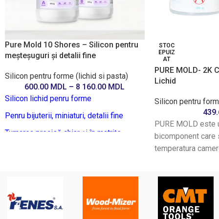
Pure Mold 10 Shores – Silicon pentru
STOC
EPUIZ
meșteșuguri și detalii fine
AT
PURE MOLD- 2K Ca
Silicon pentru forme (lichid si pasta)
Lichid
600.00
MDL
–
8 160.00
MDL
Silicon lichid penru forme
Silicon pentru form
439
Penru bijuterii, miniaturi, detalii fine
PURE MOLD este un
Turnarea precisă chiar și în matrițe
bicomponent care s
complexe
temperatura camere
proprietăților exce
potrivit