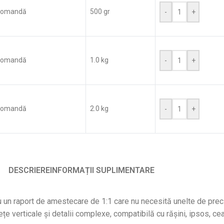
comandă
500 gr
-
+
comandă
1.0 kg
-
+
comandă
2.0 kg
-
+
DESCRIERE
INFORMAȚII SUPLIMENTARE
cu un raport de amestecare de 1:1 care nu necesită unelte de prec
ețe verticale și detalii complexe, compatibilă cu rășini, ipsos, c