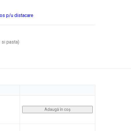
aos p/u distacare
 si pasta)
Adaugă în coș