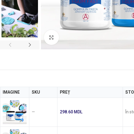
Faceți click pentru a mări
IMAGINE
SKU
PREȚ
STO
—
298.60
MDL
În s