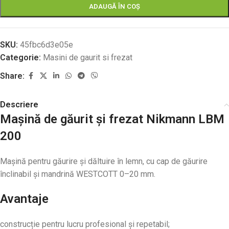
ADAUGĂ ÎN COȘ
SKU:
45fbc6d3e05e
Categorie:
Masini de gaurit si frezat
Share:
Descriere
Mașină de găurit și frezat Nikmann LBM
200
Mașină pentru găurire și dăltuire în lemn, cu cap de găurire
înclinabil și mandrină WESTCOTT 0–20 mm.
Avantaje
construcție pentru lucru profesional și repetabil;