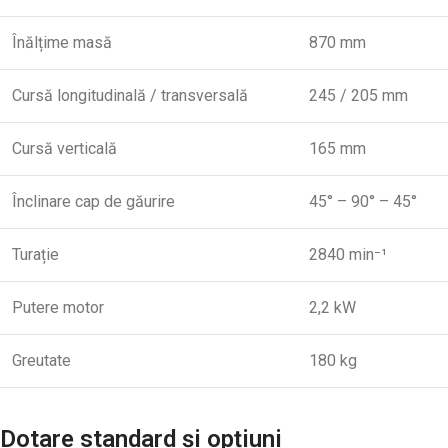
Înălțime masă
870 mm
Cursă longitudinală / transversală
245 / 205 mm
Cursă verticală
165 mm
Înclinare cap de găurire
45° – 90° – 45°
Turație
2840 min⁻¹
Putere motor
2,2 kW
Greutate
180 kg
Dotare standard și opțiuni