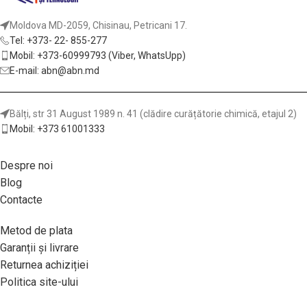
Moldova MD-2059, Chisinau, Petricani 17.
Tel: +373- 22- 855-277
Mobil: +373-60999793 (Viber, WhatsUpp)
E-mail: abn@abn.md
Bălți, str 31 August 1989 n. 41 (clădire curățătorie chimică, etajul 2)
Mobil: +373 61001333
Despre noi
Blog
Contacte
Metod de plata
Garanții și livrare
Returnea achiziției
Politica site-ului