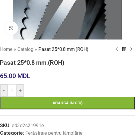
Faceți click pentru a mări
Home
»
Catalog
»
Pasat 25*0.8 mm.(ROH)
Pasat 25*0.8 mm.(ROH)
65.00
MDL
-
+
ADAUGĂ ÎN COȘ
SKU:
ed3d2c21991e
Categorie:
Ferăstraie pentru tâmplărie