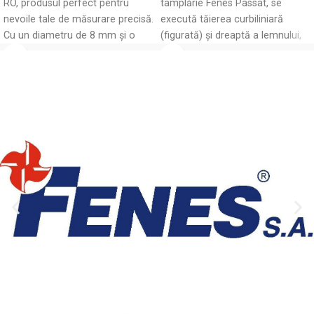
RO, produsul perfect pentru
tâmplărie Fenes Passat, se
nevoile tale de măsurare precisă.
execută tăierea curbiliniară
Cu un diametru de 8 mm și o
(figurată) și dreaptă a lemnului,
grosime de 0,65 mm, acest
scânduri groase, placaj, PAL,
instrument este ideal pentru
aplicații industriale și de
laborator. Alege calitatea și
exactitatea oferite de Rontgen,
un nume de încredere în
domeniu. Optimizează-ți
proiectele cu ajutorul acestui
produs esențial!