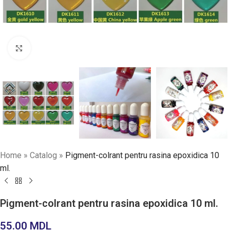
Faceți click pentru a mări
Home
»
Catalog
»
Pigment-colrant pentru rasina epoxidica 10
ml.
Pigment-colrant pentru rasina epoxidica 10 ml.
55.00
MDL