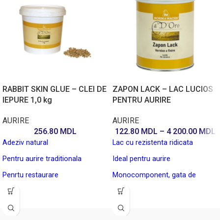
RABBIT SKIN GLUE – CLEI DE
ZAPON LACK – LAC LUCIOS
IEPURE 1,0 kg
PENTRU AURIRE
AURIRE
AURIRE
256.80
MDL
122.80
MDL
–
4 200.00
MDL
Adeziv natural
Lac cu rezistenta ridicata
Pentru aurire traditionala
Ideal pentru aurire
Penrtu restaurare
Monocomponent, gata de
utilizare
In forma de granule
Aspect estetic foarte placut