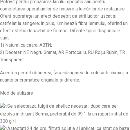
Potrivit pentru prepararea lacului specific sau pentru
completarea operațiunilor de finisare a lucrărilor de restaurare.
Oferă suprafeței un efect deosebit de strălucitor, uscat și
catifelat la atingere; în plus, luminează fibra lemnului, oferind un
efect estetic deosebit de frumos. Diferite tipuri disponibile
sunt:
1) Natural cu ceara: ABTN;
2) Decerat: NE Negru Granat, AR Portocaliu, RU Roșu Rubin, TR
Transparent.
Acestea permit obtinerea, fara adaugarea de coloranti chimici, a
nuantelor cromatice originale si diferite.
Mod de utilizare
Se selecteaza fulgii de shellac necesari, dupa care se
dizolva in diluant Borma, preferabil de 99 °, la un raport initial de
300 g./l.
Asteptati 24 de ore, filtrati solutia si aplicati ca strat de baza