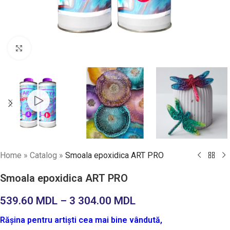
Faceți click pentru a mări
Home
»
Catalog
»
Smoala epoxidica ART PRO
Smoala epoxidica ART PRO
539.60
MDL
–
3 304.00
MDL
Rășina pentru artiști cea mai bine vândută,