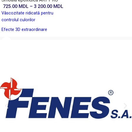
725.00
MDL
–
3 200.00
MDL
Vâscozitate ridicată pentru
controlul culorilor
Efecte 3D extraordinare
Aplicare versatilă pe suprafețe
înclinate, verticale sau curbate
Ideal pentru o muncă
confortabilă și plăcută.