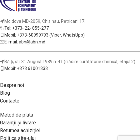
Moldova MD-2059, Chisinau, Petricani 17.
Tel: +373- 22- 855-277
Mobil: +373-60999793 (Viber, WhatsUpp)
E-mail: abn@abn.md
Bălți, str 31 August 1989 n. 41 (clădire curățătorie chimică, etajul 2)
Mobil: +373 61001333
Despre noi
Blog
Contacte
Metod de plata
Garanții și livrare
Returnea achiziției
Politica site-ului