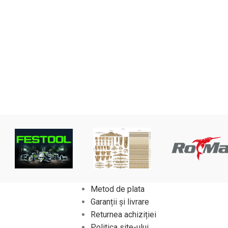
Metod de plata
Garanții și livrare
Returnea achiziției
Politica site-ului