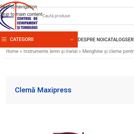
Skip to navigation
Skip to main content
CATEGORII
DESPRE NOI
CATALOG
SER
Home
»
Instrumente lemn și metal
»
Menghine și cleme pentru
Clemă Maxipress