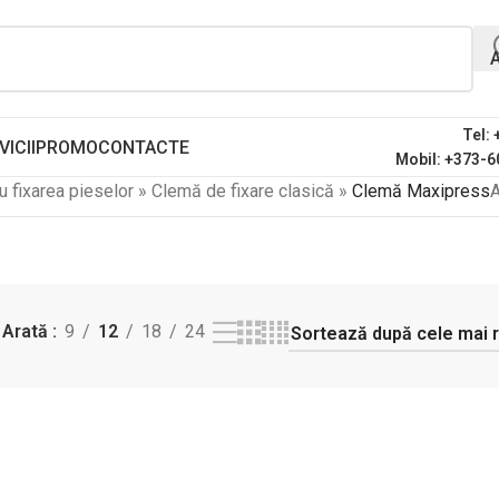
Tel:
VICII
PROMO
CONTACTE
Mobil: +373-6
 fixarea pieselor
»
Clemă de fixare clasică
»
Clemă Maxipress
A
Arată
9
12
18
24