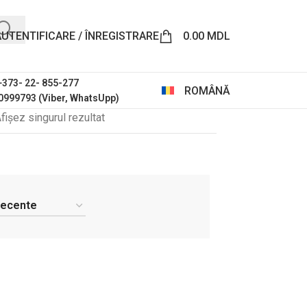
AUTENTIFICARE / ÎNREGISTRARE
0.00
MDL
 +373- 22- 855-277
ROMÂNĂ
0999793 (Viber, WhatsUpp)
fișez singurul rezultat