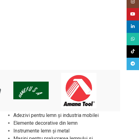
Insta
Youtu
Linke
What
TikTo
Tele
Adezivi pentru lemn și industria mobilei
Elemente decorative din lemn
Instrumente lemn și metal
Masini pentru prelucrarea lemnului si