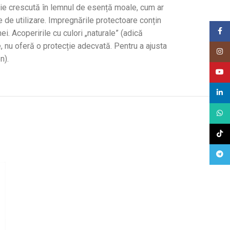
ție crescută în lemnul de esență moale, cum ar
 de utilizare. Impregnările protectoare conțin
Face
i. Acoperirile cu culori „naturale” (adică
, nu oferă o protecție adecvată. Pentru a ajusta
Insta
n).
Youtu
Linke
What
TikTo
Tele