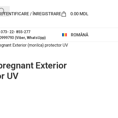
AUTENTIFICARE / ÎNREGISTRARE
0.00
MDL
 +373- 22- 855-277
ROMÂNĂ
0999793 (Viber, WhatsUpp)
ant Exterior (morilca) protector UV
regnant Exterior
or UV