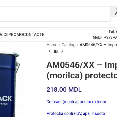
Tel:
VICII
PROMO
CONTACTE
Mobil: +373-6
Home
»
Catalog
»
AM0546/XX — Impregn
AM0546/XX – Imp
(morilca) protect
218.00
MDL
Colorant (morilca) pentru exterior
Protectia contra UV, apa, insecte