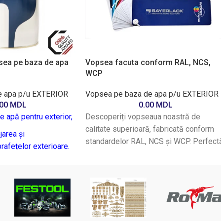
ea pe baza de apa
Vopsea facuta conform RAL, NCS,
WCP
e apa p/u EXTERIOR
Vopsea pe baza de apa p/u EXTERIOR
.00
MDL
0.00
MDL
apă pentru exterior,
Descoperiți vopseaua noastră de
calitate superioară, fabricată conform
jarea și
standardelor RAL, NCS și WCP. Perfect
rafețelor exterioare.
pentru proiectele dumneavoastră,
excelentă, rezistență
această vopsea oferă o acoperire
uscare rapidă.
excelentă și o durabilitate extremă.
Alegeți dintr-o gamă variată de culori
ice proiect de
pentru a da viață oricărui spațiu. Ideală
rucție,
pentru uz interior și exterior, vopseaua