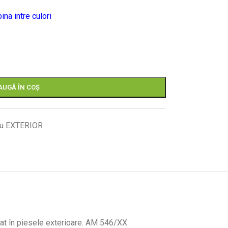
ina intre culori
AUGĂ ÎN COȘ
/u EXTERIOR
zat în piesele exterioare. AM 546/XX