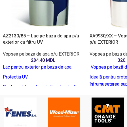
AZ2130/85 – Lac pe baza de apa p/u
XA9930/XX – Vops
exterior cu filtru UV
p/u EXTERIOR
Vopsea pe baza de apa p/u EXTERIOR
Vopsea pe baza d
284.40
MDL
320
Lac pentru exterior pe baza de apa
Vopsea pe bază de 
Protectia UV
Ideală pentru prote
înfrumusețarea sup
Pentru usi, ferestre, si alte articole din
lemn
Oferă o acoperire 
la intemperii și o 
Durabilitatea, rezistenta si elasticitatea
ridicata
Perfectă pentru or
renovare sau const