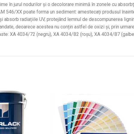
ime în jurul nodurilor și o decolorare minimă în zonele cu absorb
re, AM 546/XX poate forma un sediment: amestecați produsul înainte
 și absorb radiațiile UV, protejând lemnul de descompunerea lignine
andate, deoarece acestea nu conțin astfel de oxizi și, prin urmare
paste: XA 4034/72 (negru), XA 4034/B2 (roșu), XA 4034/B7 (galbe