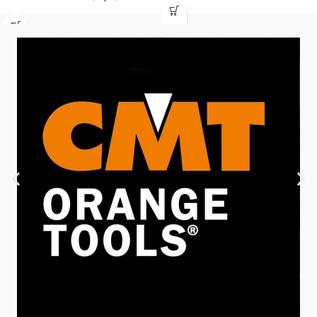
Pentru usi, ferestre, si alte
Culorile naturale, psibilitatea de a
articole din lemn
combina intre culori
Durabilitatea, rezistenta si
Necesita acoprire cu lac
elasticitatea ridicata