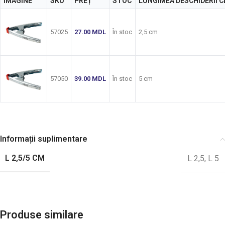
IMAGINE
SKU
PREȚ
STOC
LUNGIMEA DESCHIDERII C
57025
27.00
MDL
În stoc
2,5 cm
57050
39.00
MDL
În stoc
5 cm
Informații suplimentare
L 2,5/5 CM
L 2,5
,
L 5
Produse similare