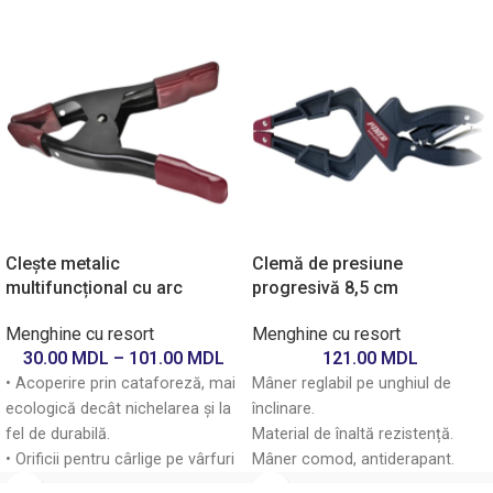
Clește metalic
Clemă de presiune
multifuncțional cu arc
progresivă 8,5 cm
Menghine cu resort
Menghine cu resort
30.00
MDL
–
101.00
MDL
121.00
MDL
• Acoperire prin cataforeză, mai
Mâner reglabil pe unghiul de
ecologică decât nichelarea și la
înclinare.
fel de durabilă.
Material de înaltă rezistență.
• Orificii pentru cârlige pe vârfuri
Mâner comod, antiderapant.
și pe mânere.
Eliberarea presiunii cu un singur