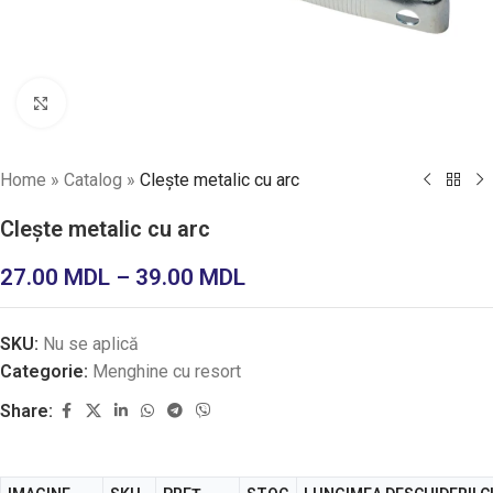
Faceți click pentru a mări
Home
»
Catalog
»
Clește metalic cu arc
Clește metalic cu arc
27.00
MDL
–
39.00
MDL
SKU:
Nu se aplică
Categorie:
Menghine cu resort
Share: